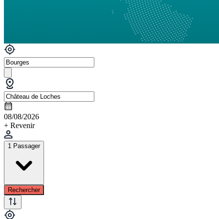
08/08/2026
+ Revenir
1 Passager
Rechercher