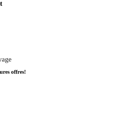
t
oyage
ures offres!