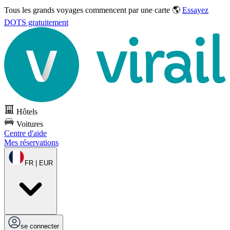
Tous les grands voyages commencent par une carte 🌎
Essayez
DOTS gratuitement
Hôtels
Voitures
Centre d'aide
Mes réservations
FR | EUR
se connecter