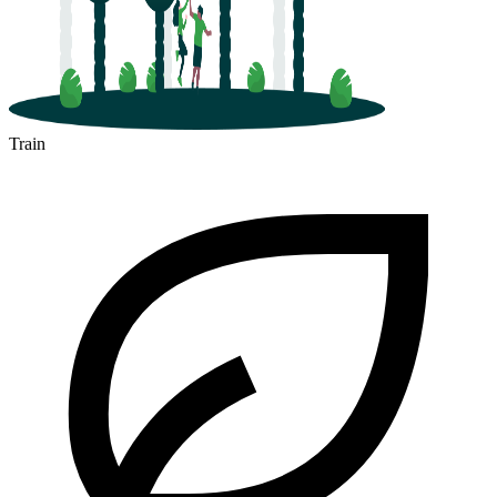
Train