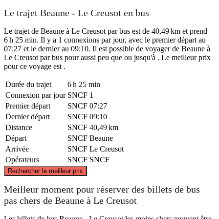
Le trajet Beaune - Le Creusot en bus
Le trajet de Beaune à Le Creusot par bus est de 40,49 km et prend
6 h 25 min. Il y a 1 connexions par jour, avec le premier départ au
07:27 et le dernier au 09:10. Il est possible de voyager de Beaune à
Le Creusot par bus pour aussi peu que ou jusqu'à . Le meilleur prix
pour ce voyage est .
Durée du trajet
6 h 25 min
Connexion par jour
SNCF
1
Premier départ
SNCF
07:27
Dernier départ
SNCF
09:10
Distance
SNCF
40,49 km
Départ
SNCF
Beaune
Arrivée
SNCF
Le Creusot
Opérateurs
SNCF
SNCF
©
CARTO
, ©
OpenStreetMap
contributors
Rechercher le meilleur prix
Beaune
Meilleur moment pour réserver des billets de bus
pas chers de Beaune à Le Creusot
Les billets de bus Beaune - Le Creusot les moins chers peuvent être