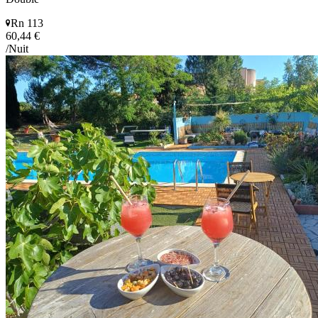
Rn 113
60,44 €
/Nuit