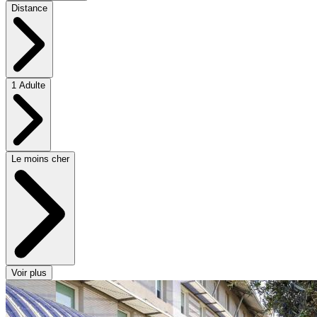
Distance
1 Adulte
Le moins cher
Voir plus