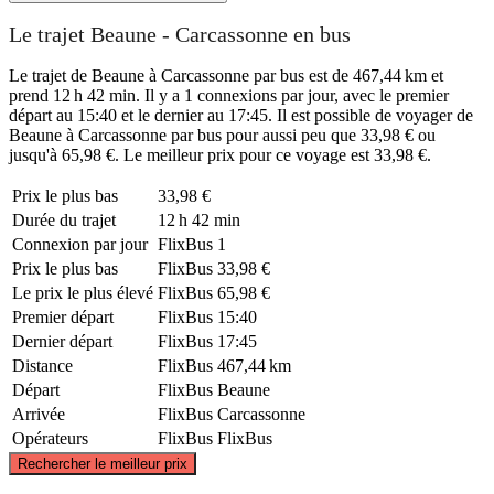
Le trajet Beaune - Carcassonne en bus
Le trajet de Beaune à Carcassonne par bus est de 467,44 km et
prend 12 h 42 min. Il y a 1 connexions par jour, avec le premier
départ au 15:40 et le dernier au 17:45. Il est possible de voyager de
Beaune à Carcassonne par bus pour aussi peu que 33,98 € ou
jusqu'à 65,98 €. Le meilleur prix pour ce voyage est 33,98 €.
Prix ​​le plus bas
33,98 €
Durée du trajet
12 h 42 min
Connexion par jour
FlixBus
1
Prix ​​le plus bas
FlixBus
33,98 €
Le prix le plus élevé
FlixBus
65,98 €
Premier départ
FlixBus
15:40
Dernier départ
FlixBus
17:45
Distance
FlixBus
467,44 km
Départ
FlixBus
Beaune
Arrivée
FlixBus
Carcassonne
Opérateurs
FlixBus
FlixBus
©
CARTO
, ©
OpenStreetMap
contributors
Rechercher le meilleur prix
Beaune