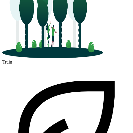
Train