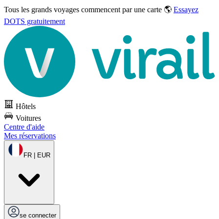
Tous les grands voyages commencent par une carte 🌎
Essayez
DOTS gratuitement
Hôtels
Voitures
Centre d'aide
Mes réservations
FR | EUR
se connecter