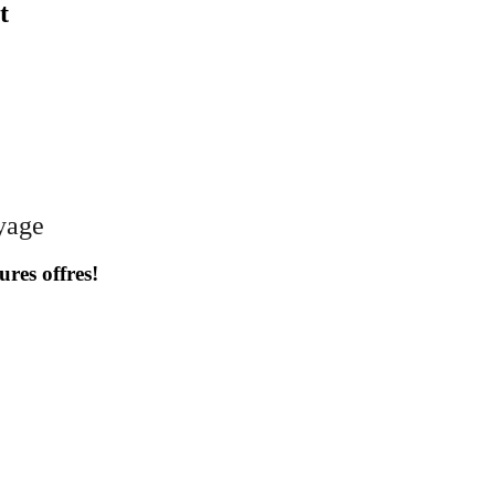
t
oyage
ures offres!