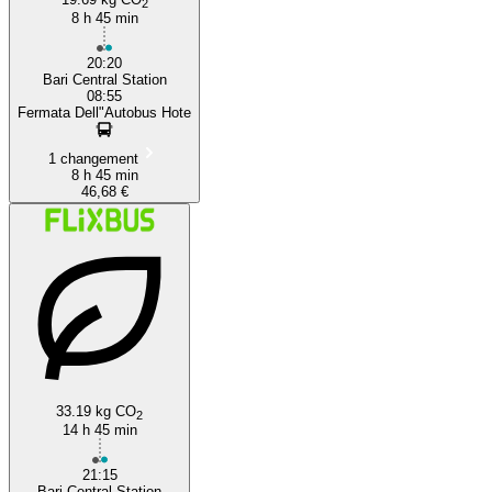
2
8 h 45 min
20:20
Bari Central Station
08:55
Fermata Dell"Autobus Hote
1 changement
8 h 45 min
46,68 €
33.19 kg CO
2
14 h 45 min
21:15
Bari Central Station