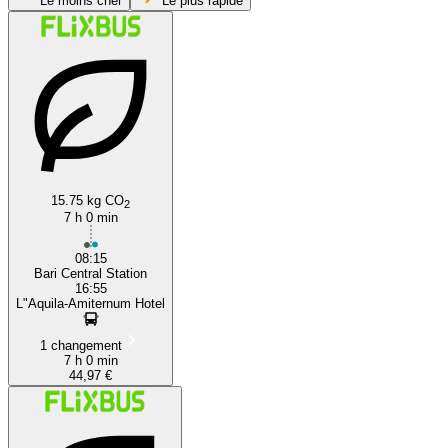
Le moins cher
Le plus rapide
L’Aquila
Bari
15.75 kg CO
2
7 h 0 min
08:15
Bari Central Station
16:55
L"Aquila-Amiternum Hotel
1 changement
7 h 0 min
44,97 €