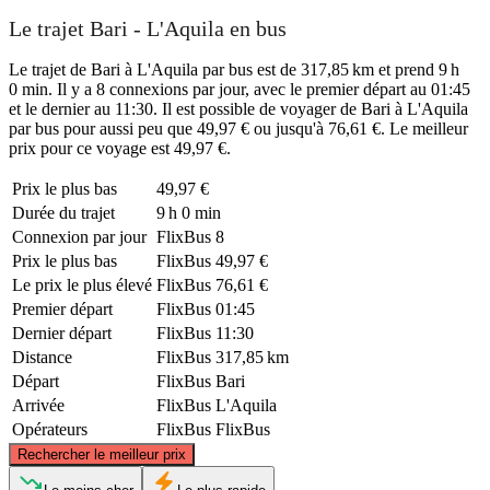
Le trajet Bari - L'Aquila en bus
Le trajet de Bari à L'Aquila par bus est de 317,85 km et prend 9 h
0 min. Il y a 8 connexions par jour, avec le premier départ au 01:45
et le dernier au 11:30. Il est possible de voyager de Bari à L'Aquila
par bus pour aussi peu que 49,97 € ou jusqu'à 76,61 €. Le meilleur
prix pour ce voyage est 49,97 €.
Prix ​​le plus bas
49,97 €
Durée du trajet
9 h 0 min
Connexion par jour
FlixBus
8
Prix ​​le plus bas
FlixBus
49,97 €
Le prix le plus élevé
FlixBus
76,61 €
Premier départ
FlixBus
01:45
Dernier départ
FlixBus
11:30
Distance
FlixBus
317,85 km
Départ
FlixBus
Bari
Arrivée
FlixBus
L'Aquila
Opérateurs
FlixBus
FlixBus
©
CARTO
, ©
OpenStreetMap
contributors
Rechercher le meilleur prix