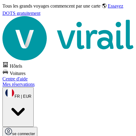
Tous les grands voyages commencent par une carte 🌎
Essayez
DOTS gratuitement
Hôtels
Voitures
Centre d'aide
Mes réservations
FR | EUR
se connecter