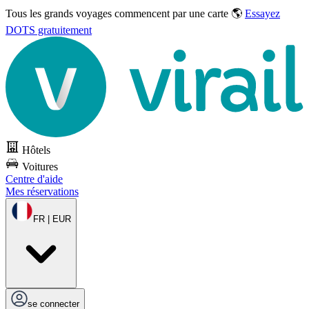
Tous les grands voyages commencent par une carte 🌎
Essayez
DOTS gratuitement
Hôtels
Voitures
Centre d'aide
Mes réservations
FR | EUR
se connecter