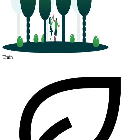
Train