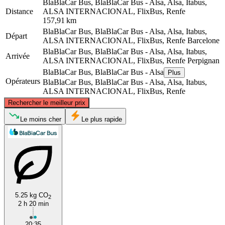
BlaBlaCar Bus, BlaBlaCar Bus - Alsa, Alsa, Itabus,
Distance
ALSA INTERNACIONAL, FlixBus, Renfe
157,91 km
BlaBlaCar Bus, BlaBlaCar Bus - Alsa, Alsa, Itabus,
Départ
ALSA INTERNACIONAL, FlixBus, Renfe
Barcelone
BlaBlaCar Bus, BlaBlaCar Bus - Alsa, Alsa, Itabus,
Arrivée
ALSA INTERNACIONAL, FlixBus, Renfe
Perpignan
BlaBlaCar Bus, BlaBlaCar Bus - Alsa
Plus
Opérateurs
BlaBlaCar Bus, BlaBlaCar Bus - Alsa, Alsa, Itabus,
ALSA INTERNACIONAL, FlixBus, Renfe
©
CARTO
, ©
OpenStreetMap
contributors
Rechercher le meilleur prix
Perpignan
Le moins cher
Le plus rapide
5.25 kg CO
2
2 h 20 min
Barcelona
20:35