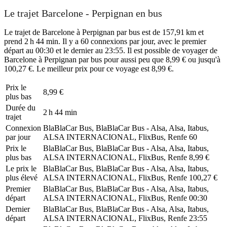
Le trajet Barcelone - Perpignan en bus
Le trajet de Barcelone à Perpignan par bus est de 157,91 km et
prend 2 h 44 min. Il y a 60 connexions par jour, avec le premier
départ au 00:30 et le dernier au 23:55. Il est possible de voyager de
Barcelone à Perpignan par bus pour aussi peu que 8,99 € ou jusqu'à
100,27 €. Le meilleur prix pour ce voyage est 8,99 €.
Prix ​​le
8,99 €
plus bas
Durée du
2 h 44 min
trajet
Connexion
BlaBlaCar Bus, BlaBlaCar Bus - Alsa, Alsa, Itabus,
par jour
ALSA INTERNACIONAL, FlixBus, Renfe
60
Prix ​​le
BlaBlaCar Bus, BlaBlaCar Bus - Alsa, Alsa, Itabus,
plus bas
ALSA INTERNACIONAL, FlixBus, Renfe
8,99 €
Le prix le
BlaBlaCar Bus, BlaBlaCar Bus - Alsa, Alsa, Itabus,
plus élevé
ALSA INTERNACIONAL, FlixBus, Renfe
100,27 €
Premier
BlaBlaCar Bus, BlaBlaCar Bus - Alsa, Alsa, Itabus,
départ
ALSA INTERNACIONAL, FlixBus, Renfe
00:30
Dernier
BlaBlaCar Bus, BlaBlaCar Bus - Alsa, Alsa, Itabus,
départ
ALSA INTERNACIONAL, FlixBus, Renfe
23:55