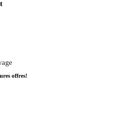
t
oyage
ures offres!