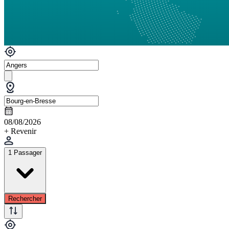
08/08/2026
+ Revenir
1 Passager
Rechercher