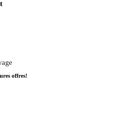
t
oyage
ures offres!