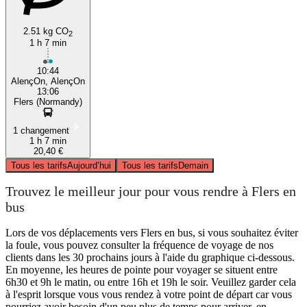
2.51 kg CO
2
1 h 7 min
10:44
AlençOn, AlençOn
13:06
Flers (Normandy)
1 changement
1 h 7 min
20,40 €
Tous les tarifs
Aujourd’hui
Tous les tarifs
Demain
Trouvez le meilleur jour pour vous rendre à Flers en
bus
Lors de vos déplacements vers Flers en bus, si vous souhaitez éviter
la foule, vous pouvez consulter la fréquence de voyage de nos
clients dans les 30 prochains jours à l'aide du graphique ci-dessous.
En moyenne, les heures de pointe pour voyager se situent entre
6h30 et 9h le matin, ou entre 16h et 19h le soir. Veuillez garder cela
à l'esprit lorsque vous vous rendez à votre point de départ car vous
pourriez avoir besoin d'un peu plus de temps pour arriver, en