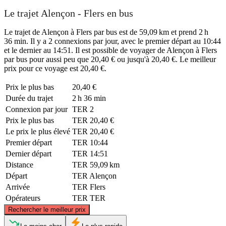
Le trajet Alençon - Flers en bus
Le trajet de Alençon à Flers par bus est de 59,09 km et prend 2 h
36 min. Il y a 2 connexions par jour, avec le premier départ au 10:44
et le dernier au 14:51. Il est possible de voyager de Alençon à Flers
par bus pour aussi peu que 20,40 € ou jusqu'à 20,40 €. Le meilleur
prix pour ce voyage est 20,40 €.
Prix ​​le plus bas
20,40 €
Durée du trajet
2 h 36 min
Connexion par jour
TER
2
Prix ​​le plus bas
TER
20,40 €
Le prix le plus élevé
TER
20,40 €
Premier départ
TER
10:44
Dernier départ
TER
14:51
Distance
TER
59,09 km
Départ
TER
Alençon
Arrivée
TER
Flers
Opérateurs
TER
TER
©
CARTO
, ©
OpenStreetMap
contributors
Rechercher le meilleur prix
Flers