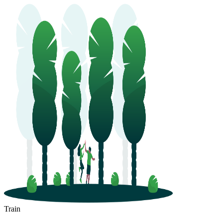
Train