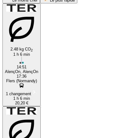
Le moins cher
Le plus rapide
2.48 kg CO
2
1 h 6 min
Alençon
14:51
AlençOn, AlençOn
17:36
Flers (Normandy)
1 changement
1 h 6 min
20,20 €