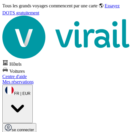
Tous les grands voyages commencent par une carte 🌎
Essayez
DOTS gratuitement
Hôtels
Voitures
Centre d'aide
Mes réservations
FR | EUR
se connecter